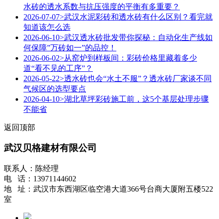
水砖的透水系数与抗压强度的平衡有多重要？
2026-07-07
>武汉水泥彩砖和透水砖有什么区别？看完就
知道该怎么选
2026-06-10
>武汉透水砖批发带你探秘：自动化生产线如
何保障”万砖如一”的品控！
2026-06-02
>从窑炉到样板间：彩砖价格里藏着多少
道“看不见的工序”？
2026-05-22
>透水砖也会“水土不服”？透水砖厂家谈不同
气候区的选型要点
2026-04-10
>湖北草坪彩砖施工前，这5个基层处理步骤
不能省
返回顶部
武汉贝格建材有限公司
联系人：陈经理
电 话：13971144602
地 址：武汉市东西湖区临空港大道366号台商大厦附五楼522
室