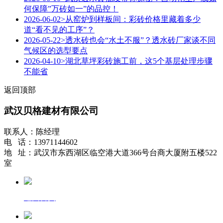
何保障”万砖如一”的品控！
2026-06-02
>从窑炉到样板间：彩砖价格里藏着多少
道“看不见的工序”？
2026-05-22
>透水砖也会“水土不服”？透水砖厂家谈不同
气候区的选型要点
2026-04-10
>湖北草坪彩砖施工前，这5个基层处理步骤
不能省
返回顶部
武汉贝格建材有限公司
联系人：陈经理
电 话：13971144602
地 址：武汉市东西湖区临空港大道366号台商大厦附五楼522
室
返回首页