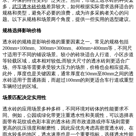
水、环保的特性受到广泛关注。然而，市场上透水砖的种类繁
多，
武汉透水砖价格
差异较大，如何根据实际需求选择适合的
规格和类型，避免不必要的浪费，成为许多采购者关心的问
题。以下从规格和场景两个角度，提供一些实用的选型建议。
规格选择影响价格
透水砖的规格是影响价格的重要因素之一。常见的规格包括
200mm×100mm、300mm×300mm、400mm×400mm等，不同尺
寸适用于不同的铺设场景。较小的砖块适合人行道、小区步道
等轻载区域，成本相对较低;而较大尺寸的透水砖则更适合广
场、停车场等需要承受较大压力的场所，价格也会相应提高。
此外，厚度也是关键因素，通常厚度在50mm至80mm之间的透
水砖适用于普通路面，而超过100mm的则更适合车行道或重型
车辆经过的区域。
场景匹配决定实用性
透水砖的应用场景多种多样，不同环境对砖体的性能要求不
同。例如，公园或绿化带更注重透水性和美观性，可以选择表
面带有花纹或色彩丰富的透水砖;而市政道路或停车场则需要
更高的抗压强度和耐磨性，因此应优先考虑高密度透水砖。在
雨水较多的地区，透水速率也是一个重要指标，选择透水性能