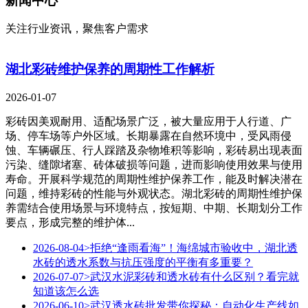
新闻中心
关注行业资讯，聚焦客户需求
湖北彩砖维护保养的周期性工作解析
2026-01-07
彩砖因美观耐用、适配场景广泛，被大量应用于人行道、广
场、停车场等户外区域。长期暴露在自然环境中，受风雨侵
蚀、车辆碾压、行人踩踏及杂物堆积等影响，彩砖易出现表面
污染、缝隙堵塞、砖体破损等问题，进而影响使用效果与使用
寿命。开展科学规范的周期性维护保养工作，能及时解决潜在
问题，维持彩砖的性能与外观状态。湖北彩砖的周期性维护保
养需结合使用场景与环境特点，按短期、中期、长期划分工作
要点，形成完整的维护体...
2026-08-04
>拒绝“逢雨看海”！海绵城市验收中，湖北透
水砖的透水系数与抗压强度的平衡有多重要？
2026-07-07
>武汉水泥彩砖和透水砖有什么区别？看完就
知道该怎么选
2026-06-10
>武汉透水砖批发带你探秘：自动化生产线如