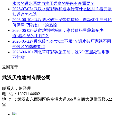
水砖的透水系数与抗压强度的平衡有多重要？
2026-07-07
>武汉水泥彩砖和透水砖有什么区别？看完就
知道该怎么选
2026-06-10
>武汉透水砖批发带你探秘：自动化生产线如
何保障”万砖如一”的品控！
2026-06-02
>从窑炉到样板间：彩砖价格里藏着多少
道“看不见的工序”？
2026-05-22
>透水砖也会“水土不服”？透水砖厂家谈不同
气候区的选型要点
2026-04-10
>湖北草坪彩砖施工前，这5个基层处理步骤
不能省
返回顶部
武汉贝格建材有限公司
联系人：陈经理
电 话：13971144602
地 址：武汉市东西湖区临空港大道366号台商大厦附五楼522
室